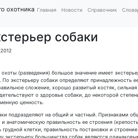
тника
Охотничье собаководство
Экстерьер собаки
Главная
Новости
Справочник
Слова
стерьер собаки
.2012
охоты (разведения) большое значение имеет экстерье
 По экстерьеру собаки определяют принадлежность ее
Правильное сложение, хорошо развитый костяк, сильная
детельствуют о здоровье собаки, до некоторой степен
менную ценность.
аки подразделяют на общий и частный. Признаками об
 и анатомическую правильность ее строения (крепост
ь грудной клетки, правильность постановки и строение
ему экстерьеру большинства собак являются одинаковым