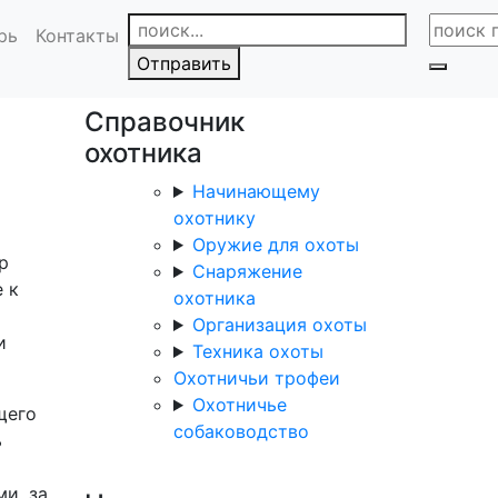
рь
Контакты
Отправить
Справочник
охотника
Начинающему
охотнику
Оружие для охоты
р
Снаряжение
 к
охотника
Организация охоты
и
Техника охоты
Охотничьи трофеи
Охотничье
щего
собаководство
ь
и, за