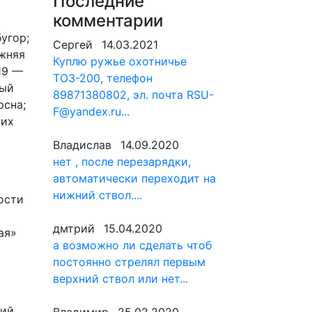
Последние
комментарии
угор;
Сергей
14.03.2021
ижняя
Куплю ружье охотничье
19 —
ТОЗ-200, телефон
ный
89871380802, эл. почта RSU-
юсна;
F@yandex.ru...
них
Владислав
14.09.2020
нет , после перезарядки,
автоматически переходит на
нижний ствол....
ости
дмтрий
15.04.2020
ая»
а возможно ли сделать чтоб
постоянно стрелял первым
верхний ствол или нет...
ий,