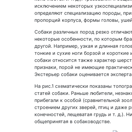
исключением некоторых узкоспециализи
определяют специализацию породы, прис
пропорций корпуса, формы головы, ушей,
Собаки различных пород резко отличаютс
некоторые особенности, по которым бр
другой. Например, узкая и длинная гол
тонкие и сухие ноги борзой и короткие 
собаки относится также характер шерстн
признаки, порой не имеющие практическ
Экстерьер собаки оценивается эксперта
На рис.1 схематически показаны топогр
статей собаки. Раньше любители, незна
прибегали к особой (сравнительной зоо
строением других зверей, птиц и даже р
конечностей, лещеватая грудь и т. д.).
общепринятая в собаководстве.