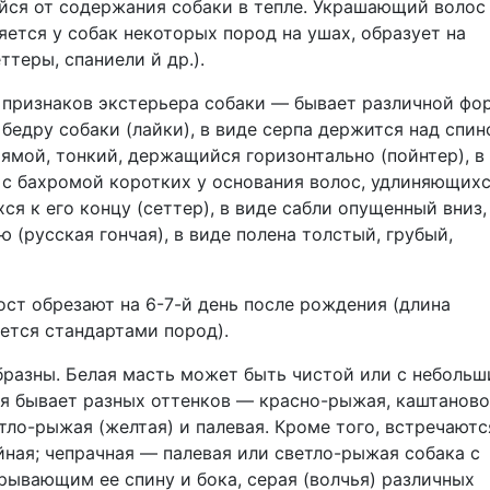
йся от содержания собаки в тепле. Украшающий волос
ется у собак некоторых пород на ушах, образует на
ттеры, спаниели й др.).
 признаков экстерьера собаки — бывает различной фо
 бедру собаки (лайки), в виде серпа держится над спин
прямой, тонкий, держащийся горизонтально (пойнтер), в
, с бахромой коротких у основания волос, удлиняющихс
я к его концу (сеттер), в виде сабли опущенный вниз,
(русская гончая), в виде полена толстый, грубый,
ост обрезают на 6-7-й день после рождения (длина
ется стандартами пород).
бразны. Белая масть может быть чистой или с неболь
я бывает разных оттенков — красно-рыжая, каштаново
тло-рыжая (желтая) и палевая. Кроме того, встречаютс
ная; чепрачная — палевая или светло-рыжая собака с
рывающим ее спину и бока, серая (волчья) различных