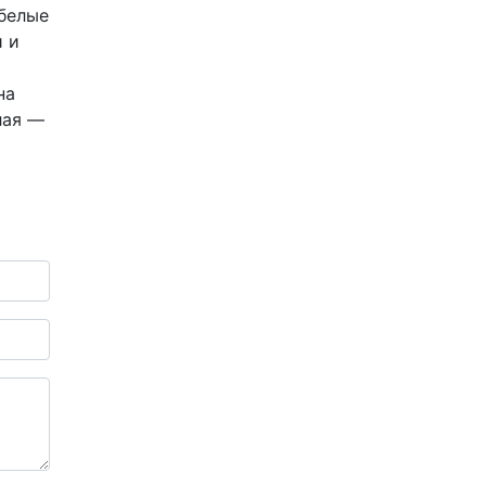
 белые
и и
на
лая —