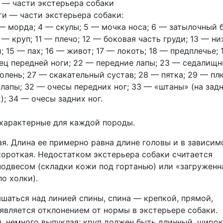
и — части экстерьера собаки:
 — морда; 4 — скулы; 5 — мочка носа; 6 — затылочный б
 — круп; 11 — плечо; 12 — боковая часть груди; 13 — н
; 15 — пах; 16 — живот; 17 — локоть; 18 — предплечье; 
лец передней ноги; 22 — передние лапы; 23 — седалищ
голень; 27 — скакательный сустав; 28 — пятка; 29 — пл
лапы; 32 — очесы передних ног; 33 — «штаны» (на зад
); 34 — очесы задних ног.
 характерные для каждой породы.
ая. Длина ее примерно равна длине головы и в зависим
 короткая. Недостатком экстерьера собаки считается
подвесом (складки кожи под гортанью) или «загруженн
о холки).
шаться над линией спины, спина — крепкой, прямой,
 является отклонением от нормы в экстерьере собаки.
, немного выпуклая; круп должен быть длинный, широк