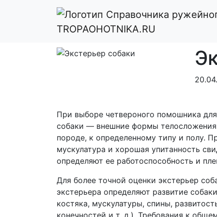
Главная
Справочник ружейного охо
TROPAOHOTNIKA.RU
Эк
20.04
При выборе четвероного помошника для 
собаки — внешние формы телосложения.
породе, к определенному типу и полу. 
мускулатура и хорошая упитанность сви
определяют ее работоспособность и пле
Для более точной оценки экстерьер соб
экстерьера определяют развитие собаки
костяка, мускулатуры, спины, развитост
конечностей и т. д.). Требования к общ