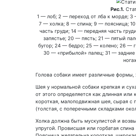
Рис.1.
Стат
1 — лоб; 2 — переход от лба к морде; 3
7 — холка; 8 — спина; 9 — поясница; 10
часть груди; 14 — передняя часть груди
запястье; 20 — пясть; 21 — пятый па
бугор; 24 — бедро; 25 — колено; 26 — 
30 — «прибылой» палец; 31 — задние 
ногах
Голова собаки имеет различные формы,
Шея у нормальной собаки крепкая и сух
от этого определяется как длинная или
короткая, малоподвижная шея, сырая с 
(толстая, с поперечными складками окол
Холка должна быть мускулистой и возвы
упругой. Провисшая или горбатая спина
Поясница желательна короткая, широкая