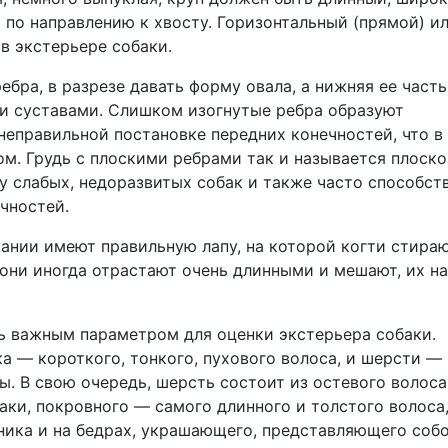
по направлению к хвосту. Горизонтальный (прямой) и
в экстерьере собаки.
бра, в разрезе давать форму овала, а нижняя ее част
ми суставами. Слишком изогнутые ребра образуют
еправильной постановке передних конечностей, что в
м. Грудь с плоскими ребрами так и называется плоско
у слабых, недоразвитых собак и также часто способст
чностей.
ании имеют правильную лапу, на которой когти стира
они иногда отрастают очень длинными и мешают, их н
ь важным параметром для оценки экстерьера собаки.
а — короткого, тонкого, пухового волоса, и шерсти —
. В свою очередь, шерсть состоит из остевого волоса
ки, покровного — самого длинного и толстого волоса
ника и на бедрах, украшающего, представляющего собо