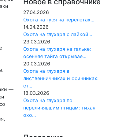
Новое в справочнике
аки
27.04.2026
Охота на гуся на перелетах...
14.04.2026
Охота на глухаря с лайкой...
я
23.03.2026
е
Охота на глухаря на гальке:
осенняя тайга открывае...
20.03.2026
ы.
Охота на глухаря в
лиственничниках и осинниках:
ст...
аки —
18.03.2026
ки
Охота на глухаря по
со
перелинявшим птицам: тихая
охо...
я,