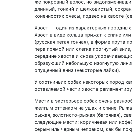
же покровный волос, но видоизменивши
длинный, тонкий и шелковистый, сохраня
конечностях очесы, подвес на хвосте (се
Хвост — один из характерных породных
Хвост в виде кольца прижат к спине или
(русская пегая гончая), в форме прута 
пера прямой или слегка прогнутый вниз
середине хвоста и снова укорачивающихс
образующий небольшую изогнутую линию 
опущенный вниз (некоторые лайки).
У охотничьих собак некоторых пород хв
оставляемой части хвоста регламентиру
Масти в экстерьере собак очень разноо
желтым оттенком на ушах и спине. Рыжа
рыжая, золотисто-рыжая (багряная), све
следующие масти: коричневая или кофей
серым иль черным чепраком, как бы пок