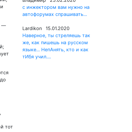
Владимир
25.02.2020
ли
с инжектором вам нужно на
автофорумах спрашивать...
ь —
Lardikon
15.01.2020
Наверное, ты стреляешь так
же, как пишешь на русском
й;
языке... НепАнять, кто и как
вует
тИбя учил....
ются
адо
,
,
й тот