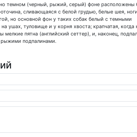
ычно темном (черный, рыжий, серый) фоне расположены
роточина, сливающаяся с белой грудью, белые шея, ног
егой, но основной фон у таких собак белый с темными
на ушах, туловище и у корня хвоста; крапчатая, когда 
 мелкие пятна (английский сеттер), и, наконец, подпа
и рыжими подпалинами.
рий