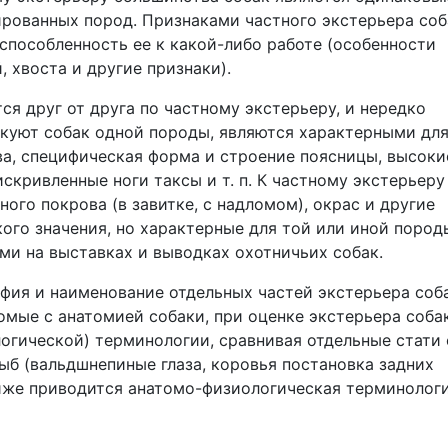
рованных пород. Признаками частного экстерьера соб
пособленность ее к какой-либо работе (особенности
 хвоста и другие признаки).
я друг от друга по частному экстерьеру, и нередко
акуют собак одной породы, являются характерными дл
ова, специфическая форма и строение поясницы, высоки
искривленные ноги таксы и т. п. К частному экстерьеру
ого покрова (в завитке, с надломом), окрас и другие
ого значения, но характерные для той или иной пород
ми на выставках и выводках охотничьих собак.
афия и наименование отдельных частей экстерьера соб
комые с анатомией собаки, при оценке экстерьера соба
логической) терминологии, сравнивая отдельные стати 
ыб (вальдшнепиные глаза, коровья постановка задних
 Ниже приводится анатомо-физиологическая терминологи