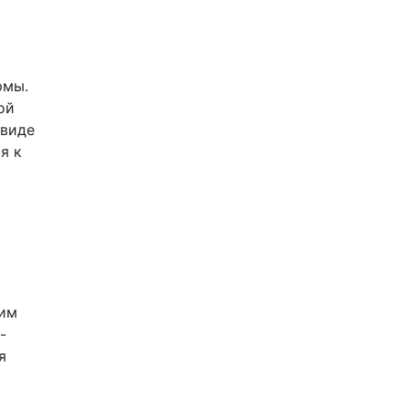
рмы.
ой
 виде
я к
шим
-
я