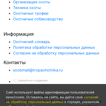
Организация охоты
Техника охоты
Охотничьи трофеи
Охотничье собаководство
Информация
Охотничий словарь
Политика обработки персональных данных
Согласие на обработку персональных данных
Контакты
soobmail@tropaohotnika.ru
разработка и поддержка
Сайт использует файлы идентификации пользователей
На сайте tropaohotnika.ru используются материалы с
куки/cookie. Оставаясь на сайте, вы даёте своё
согласие
возрастным ограничением 18+. Продолжая оставаться на
на обработку персональных данных
в порядке, указанном