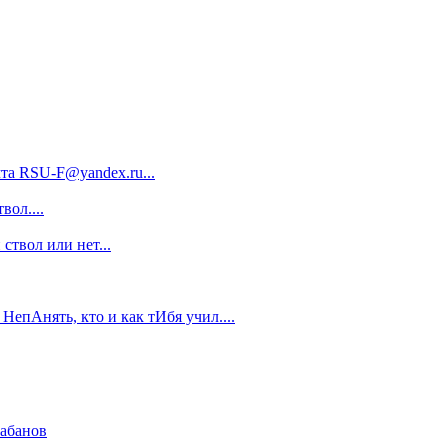
та RSU-F@yandex.ru...
вол....
ствол или нет...
 НепАнять, кто и как тИбя учил....
кабанов