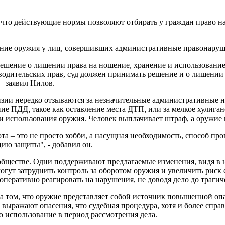
что действующие нормы позволяют отбирать у граждан право на
ние оружия у лиц, совершивших административные правонаруше
 решение о лишении права на ношение, хранение и использован
одительских прав, суд должен принимать решение и о лишении п
– заявил Нилов.
нзии нередко отзываются за незначительные административные 
е ПДД, такое как оставление места ДТП, или за мелкое хулиган
и использования оружия. Человек выплачивает штраф, а оружие к
ота – это не просто хобби, а насущная необходимость, способ пр
ию защиты", - добавил он.
бществе. Одни поддерживают предлагаемые изменения, видя в н
огут затруднить контроль за оборотом оружия и увеличить риск 
 оперативно реагировать на нарушения, не доводя дело до трагич
 том, что оружие представляет собой источник повышенной опа
выражают опасения, что судебная процедура, хотя и более спра
 использование в период рассмотрения дела.