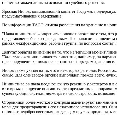
станет возможен лишь на основании судебного решения.
Ярослав Нилов, возглавляющий комитет Госдумы, подчеркнул, 
предусматривающих задержание.
По информации ТАСС, отмена разрешения на хранение и ноше
"Наша инициатива – закрепить в законе положение о том, что
представляется более справедливым. По аналогии с лишением в
рамках межфракционной рабочей группы по вопросам охоты", 
Депутат обратил внимание на то, что на текущий момент лице
"Зачастую охотники лишаются лицензий, например, за нарушени
правонарушениях, никак не связанных с порядком хранения ил
Нилов также указал на то, что в некоторых регионах России ох
семью. Для оленеводов оружие выполняет, прежде всего, функц
Инициатива вызвала неоднозначную реакцию у экспертов и в о
в то время как другие опасаются, что предлаганмые поправки м
существующая система, несмотря на свою строгость, позволяет
Сторонники более жёсткого контроля акцентируют внимание на
меры для предотвращения его незаконного использования. Они 
позволит недобросовестным владельцам оружия продолжать его