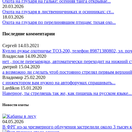
Охота на глухаря на гальке: осенняя тайга открывае...
20.03.2026
Охота на глухаря в лиственничниках и осинниках: ст...
18.03.2026
Охота на глухаря по перелинявшим птицам: тихая охо...
Последние комментарии
Сергей
14.03.2021
Куплю ружье охотничье ТОЗ-200, телефон 89871380802, эл. поч
Владислав
14.09.2020
нет , после перезарядки, автоматически переходит на нижний ст
дмтрий
15.04.2020
а возможно ли сделать чтоб постоянно стрелял первым верхний 
Владимир
25.02.2020
с инжектором вам нужно на автофорумах спрашивать...
Lardikon
15.01.2020
Наверное, ты стреляешь так же, как пишешь на русском языке...
Новости охоты
04.05.2026
В ФРГ из-за чрезмерного облучения застрелили около 3 тысяч 