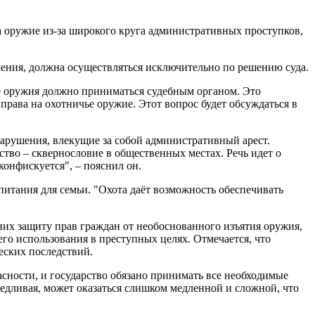
 оружие из-за широкого круга административных проступков,
ния, должна осуществляться исключительно по решению суда.
ие оружия должно приниматься судебным органом. Это
рава на охотничье оружие. Этот вопрос будет обсуждаться в
нарушения, влекущие за собой административный арест.
ство – сквернословие в общественных местах. Речь идет о
онфискуется", – пояснил он.
опитания для семьи. "Охота даёт возможность обеспечивать
их защиту прав граждан от необоснованного изъятия оружия,
его использования в преступных целях. Отмечается, что
еских последствий.
сности, и государство обязано принимать все необходимые
ведливая, может оказаться слишком медленной и сложной, что