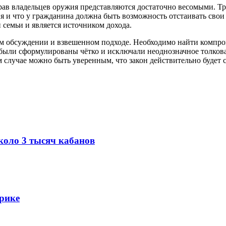
рав владельцев оружия представляются достаточно весомыми. Тру
и что у гражданина должна быть возможность отстаивать свои п
и семьи и является источником дохода.
м обсуждении и взвешенном подходе. Необходимо найти компро
 были сформулированы чётко и исключали неоднозначное толков
м случае можно быть уверенным, что закон действительно будет
коло 3 тысяч кабанов
фрике