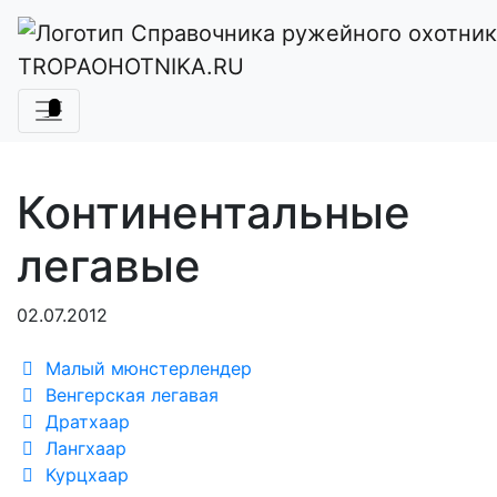
Главная
Справочник ружейного охотника
Охотничье собаководство
TROPAOHOTNIKA.RU
Породы охотничьих собак
Легавые
Континентальные легавые
Континентальные
легавые
02.07.2012
Малый мюнстерлендер
Венгерская легавая
Дратхаар
Лангхаар
Курцхаар