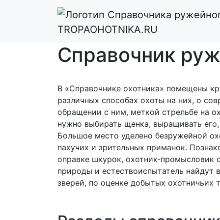
Главная
Справочник ружейного охо
TROPAOHOTNIKA.RU
Справочник руж
В «Справочнике охотника» помещены кра
различных способах охоты на них, о со
обращении с ним, меткой стрельбе на ох
нужно выбирать щенка, выращивать его, 
Большое место уделено безружейной ох
пахучих и зрительных приманок. Позна
оправке шкурок, охотник-промысловик 
природы и естествоиспытатель найдут в
зверей, по оценке добытых охотничьих 