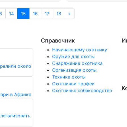
(current)
Next
3
14
15
16
17
18
»
Справочник
И
Начинающему охотнику
Оружие для охоты
Снаряжение охотника
трелили около
Организация охоты
Техника охоты
Охотничьи трофеи
К
Охотничье собаководство
фари в Африке
легализовать