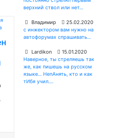
постоянно стрелял первым
верхний ствол или нет...
Владимир
25.02.2020
с инжектором вам нужно на
автофорумах спрашивать...
ен
Lardikon
15.01.2020
Наверное, ты стреляешь так
я
же, как пишешь на русском
языке... НепАнять, кто и как
тИбя учил....
в
о
я