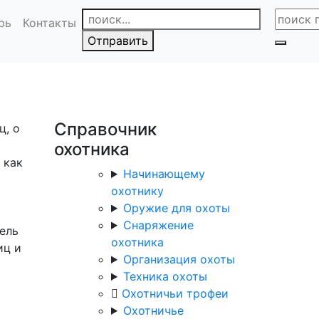
рь
Контакты
Отправить
Справочник
ц, о
охотника
 как
Начинающему
охотнику
Оружие для охоты
Снаряжение
ель
охотника
иц и
Организация охоты
Техника охоты
Охотничьи трофеи
Охотничье