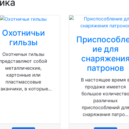
ника
Охотничьи
Приспособл
гильзы
ие для
Охотничьи гильзы
снаряжени
представляют собой
патронов
металлические,
картонные или
В настоящее время 
пластмассовые
продаже имеется
таканчики, в которые...
большое количеств
различных
приспособлений дл
снаряжения патро...